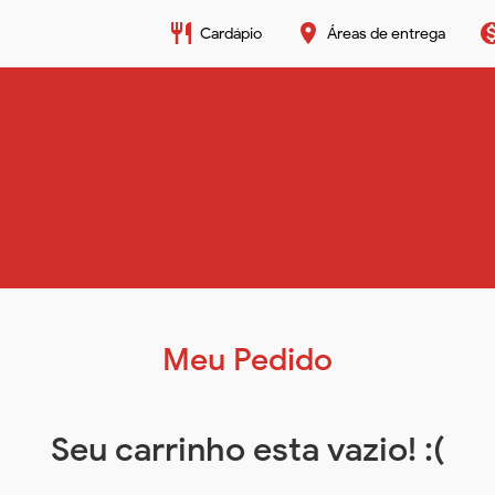
restaurant
place
monetizat
Cardápio
Áreas de entrega
Meu Pedido
Seu carrinho esta vazio! :(