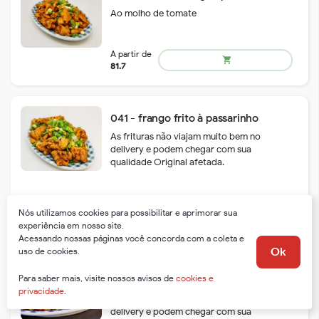
Ao molho de tomate
A partir de
shopping_cart
127.4
041 - frango frito à passarinho
As frituras não viajam muito bem no
delivery e podem chegar com sua
qualidade Original afetada.
A partir de
shopping_cart
80.3
Nós utilizamos cookies para possibilitar e aprimorar sua
experiência em nosso site.
Acessando nossas páginas você concorda com a coleta e
uso de cookies.
Ok
040 - frango frito ao molho de
Para saber mais, visite nossos avisos de
cookies e
gengibre e cebolinha
privacidade
.
As frituras não viajam muito bem no
delivery e podem chegar com sua