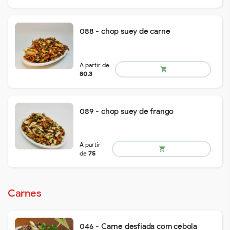
088 - chop suey de carne
A partir de
shopping_cart
127.4
089 - chop suey de frango
A partir de
shopping_cart
127.4
Carnes
046 - Carne desfiada com cebola