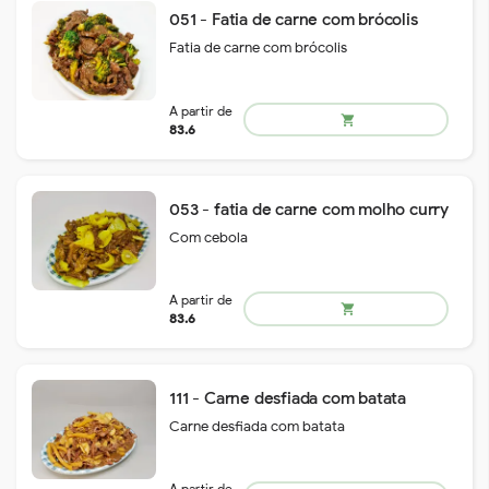
shopping_cart
051 - Fatia de carne com brócolis
83.1
Fatia de carne com brócolis
053 - fatia de carne com molho curry
A partir de
shopping_cart
74.2
Com cebola
111 - Carne desfiada com batata
Carne desfiada com batata
A partir de
shopping_cart