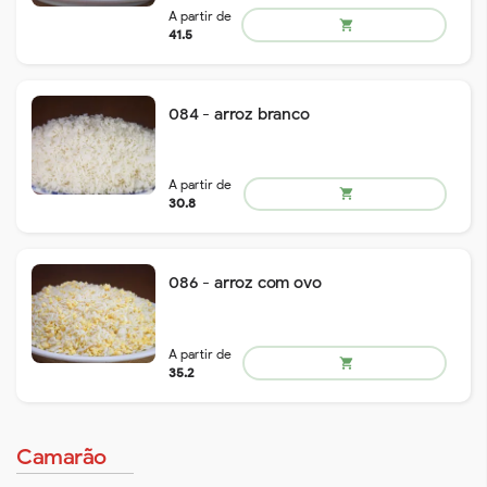
A partir de
shopping_cart
56.3
084 - arroz branco
A partir de
shopping_cart
106.1
086 - arroz com ovo
Camarão
A partir de
shopping_cart