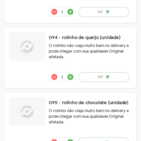
remove
add
14.6
shopping_cart
094 - rolinho de queijo (unidade)
O rolinho não viaja muito bem no delivery e
pode chegar com sua qualidade Original
afetada.
remove
add
45.3
shopping_cart
095 - rolinho de chocolate (unidade)
O rolinho não viaja muito bem no delivery e
pode chegar com sua qualidade Original
afetada.