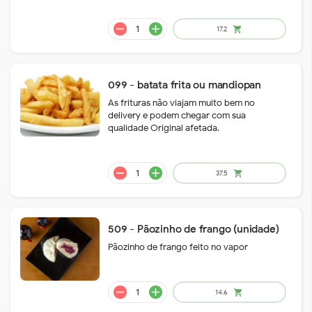
099 - batata frita ou mandiopan
As frituras não viajam muito bem no
remove
add
14.7
shopping_cart
delivery e podem chegar com sua
qualidade Original afetada.
509 - Pãozinho de frango (unidade)
Pãozinho de frango feito no vapor
remove
add
14.7
shopping_cart