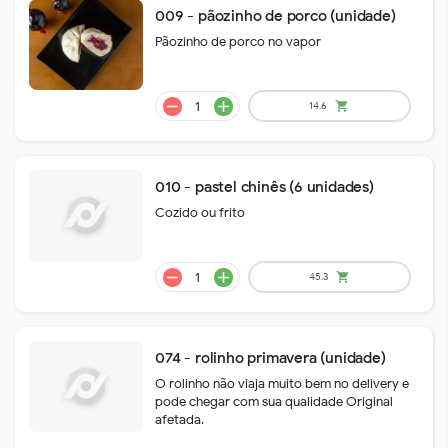
009 - pãozinho de porco (unidade)
Pãozinho de porco no vapor
010 - pastel chinês (6 unidades)
Cozido ou frito
remove
add
61.6
shopping_cart
074 - rolinho primavera (unidade)
O rolinho não viaja muito bem no delivery e
pode chegar com sua qualidade Original
afetada.