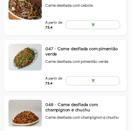
Carne desfiada com cebola
A partir de
shopping_cart
127.4
047 - Carne desfiada com pimentão
verde
Carne desfiada com pimentão verde
A partir de
shopping_cart
127.4
048 - Carne desfiada com
champignon e chuchu
Carne desfiada com champignon e chuchu