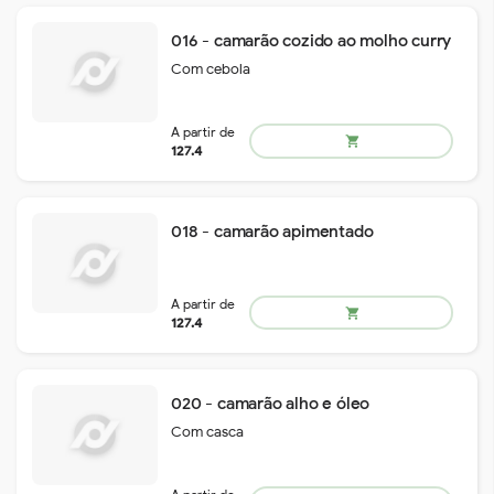
121.3
016 - camarão cozido ao molho curry
Com cebola
018 - camarão apimentado
A partir de
020 - camarão alho e óleo
shopping_cart
85.5
Com casca