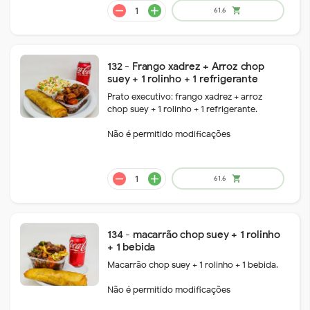
132 - Frango xadrez + Arroz chop
suey + 1 rolinho + 1 refrigerante
Prato executivo: frango xadrez + arroz
A partir de
chop suey + 1 rolinho + 1 refrigerante.
shopping_cart
99.1
Não é permitido modificações
134 - macarrão chop suey + 1 rolinho
+ 1 bebida
Macarrão chop suey + 1 rolinho + 1 bebida.
Não é permitido modificações