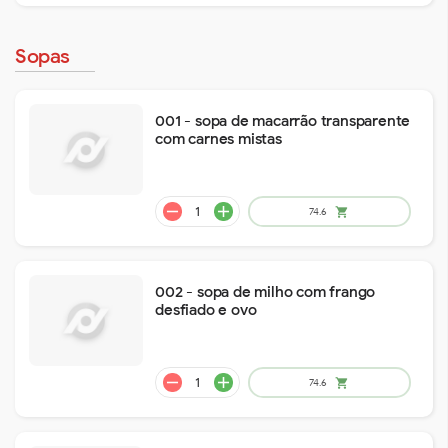
Sopas
001 - sopa de macarrão transparente
com carnes mistas
remove
add
14.1
shopping_cart
002 - sopa de milho com frango
desfiado e ovo