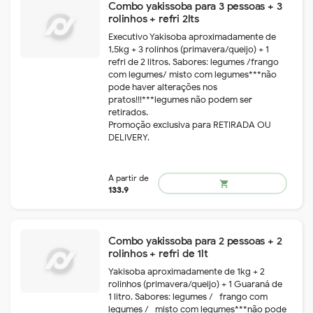
Combo yakissoba para 3 pessoas + 3
rolinhos + refri 2lts
Executivo Yakisoba aproximadamente de
1,5kg + 3 rolinhos (primavera/queijo) + 1
refri de 2 litros. Sabores: legumes /frango
com legumes/ misto com legumes***não
pode haver alterações nos
pratos!!!***legumes não podem ser
retirados.
Promoção exclusiva para RETIRADA OU
DELIVERY.
A partir de
shopping_cart
26.6
Combo yakissoba para 2 pessoas + 2
rolinhos + refri de 1lt
Yakisoba aproximadamente de 1kg + 2
rolinhos (primavera/queijo) + 1 Guaraná de
1 litro. Sabores: legumes /- frango com
legumes /- misto com legumes***não pode