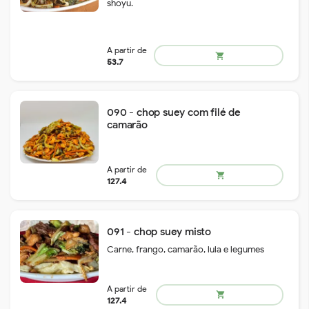
shoyu.
A partir de
shopping_cart
30.8
090 - chop suey com filé de
camarão
A partir de
shopping_cart
35.2
091 - chop suey misto
Carne, frango, camarão, lula e legumes