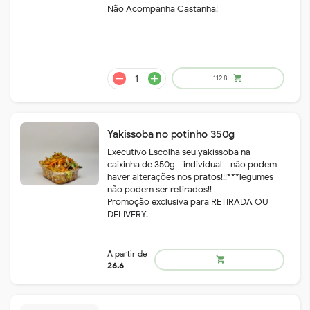
Não Acompanha Castanha!
Yakissoba no potinho 350g
Executivo Escolha seu yakissoba na
caixinha de 350g - individual - não podem
haver alterações nos pratos!!!***legumes
não podem ser retirados!!
Promoção exclusiva para RETIRADA OU
DELIVERY.
remove
add
112.8
shopping_cart