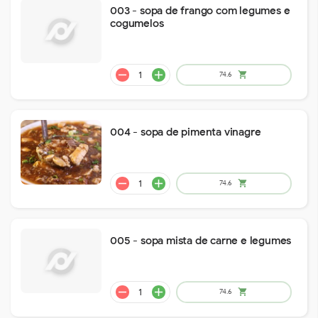
003 - sopa de frango com legumes e
cogumelos
remove
add
14.7
shopping_cart
004 - sopa de pimenta vinagre
005 - sopa mista de carne e legumes
remove
add
17.2
shopping_cart