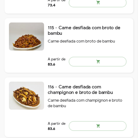
133.5
115 - Carne desfiada com broto de
bambu
Carne desfiada com broto de bambu
A partir de
shopping_cart
83.1
116 - Carne desfiada com
champignon e broto de bambu
Carne desfiada com champignon e broto
de bambu