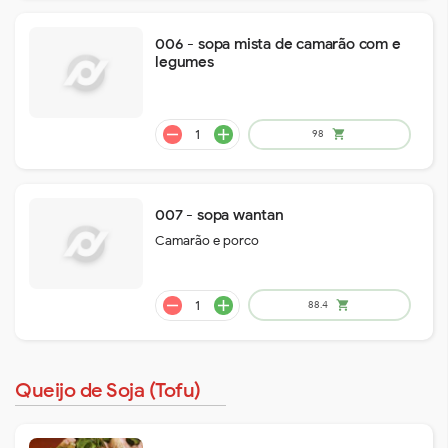
006 - sopa mista de camarão com e
legumes
remove
add
37.5
shopping_cart
007 - sopa wantan
Camarão e porco
Queijo de Soja (Tofu)
remove
add
14.6
shopping_cart