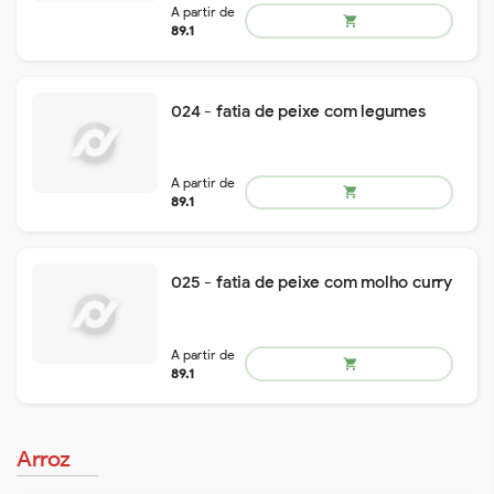
024 - fatia de peixe com legumes
remove
add
74.6
shopping_cart
025 - fatia de peixe com molho curry
remove
add
98
shopping_cart
Arroz