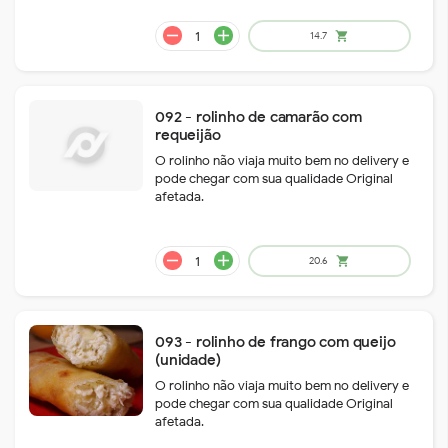
092 - rolinho de camarão com
requeijão
O rolinho não viaja muito bem no delivery e
remove
add
61.6
shopping_cart
pode chegar com sua qualidade Original
afetada.
093 - rolinho de frango com queijo
(unidade)
O rolinho não viaja muito bem no delivery e
pode chegar com sua qualidade Original
afetada.