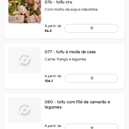
076 - tofu cru
Com molho de soja e cebolinha
077 - tofu à moda da casa
Carne, frango e legumes
remove
add
74.6
shopping_cart
080 - tofu com filé de camarão e
legumes