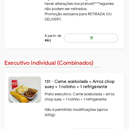
haver alterações nos pratos!!!***legumes
não podem ser retirados.
Promoção exclusiva para RETIRADA OU
DELIVERY.
A partir de
Executivo Individual (Combinados)
shopping_cart
133.9
131 - Carne acebolada + Arroz chop
suey + 1 rolinho + 1 refrigerante
Prato executivo. Carne acebolada + arroz
chop suey + 1 rolinho + 1 refrigerante.
Não é permitido modificações (aprox
600g).