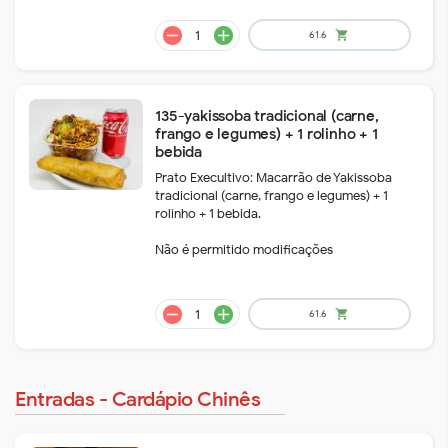
135-yakissoba tradicional (carne,
remove
add
61.6
shopping_cart
frango e legumes) + 1 rolinho + 1
bebida
Prato Execultivo: Macarrão de Yakissoba
tradicional (carne, frango e legumes) + 1
rolinho + 1 bebida.
Não é permitido modificações
Entradas - Cardápio Chinês
remove
add
61.6
shopping_cart