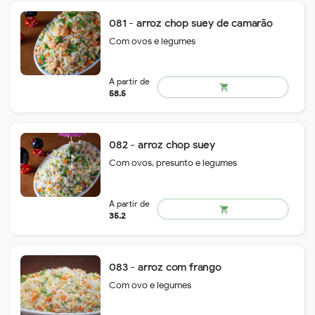
081 - arroz chop suey de camarão
Com ovos e legumes
remove
add
88.4
shopping_cart
082 - arroz chop suey
Com ovos, presunto e legumes
083 - arroz com frango
Com ovo e legumes