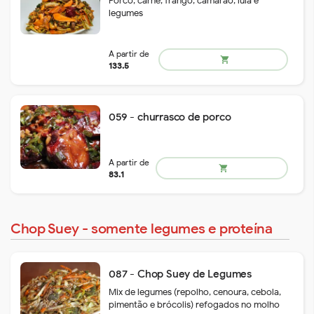
Porco, carne, frango, camarão, lula e
legumes
A partir de
shopping_cart
35.2
059 - churrasco de porco
Chop Suey - somente legumes e proteína
A partir de
shopping_cart
41.5
087 - Chop Suey de Legumes
Mix de legumes (repolho, cenoura, cebola,
pimentão e brócolis) refogados no molho