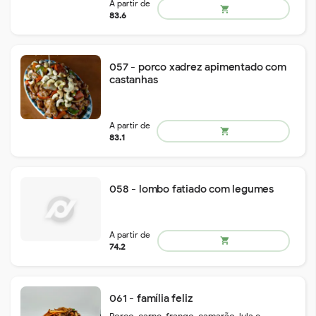
A partir de
shopping_cart
89.1
057 - porco xadrez apimentado com
castanhas
058 - lombo fatiado com legumes
A partir de
shopping_cart
58.5
061 - família feliz