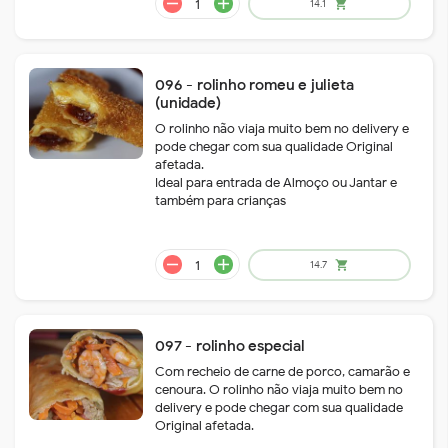
remove
add
14.7
shopping_cart
096 - rolinho romeu e julieta
(unidade)
O rolinho não viaja muito bem no delivery e
pode chegar com sua qualidade Original
afetada.
Ideal para entrada de Almoço ou Jantar e
também para crianças
remove
add
20.6
shopping_cart
097 - rolinho especial
Com recheio de carne de porco, camarão e
cenoura. O rolinho não viaja muito bem no
delivery e pode chegar com sua qualidade
Original afetada.