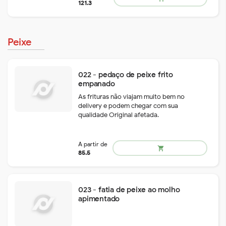
remove
add
74.6
shopping_cart
Peixe
022 - pedaço de peixe frito
empanado
As frituras não viajam muito bem no
delivery e podem chegar com sua
qualidade Original afetada.
remove
add
74.6
shopping_cart
023 - fatia de peixe ao molho
apimentado
remove
add
74.6
shopping_cart