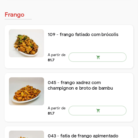
Frango
A partir de
shopping_cart
53.7
109 - frango fatiado com brócolis
045 - frango xadrez com
champignon e broto de bambu
A partir de
shopping_cart
127.4
043 - fatia de frango apimentado